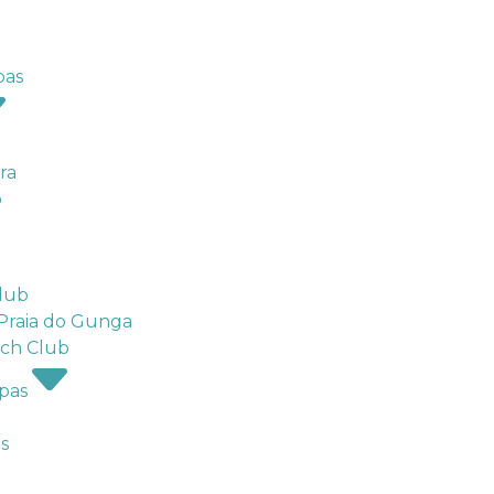
oas
ra
o
Club
 Praia do Gunga
ach Club
Spas
s