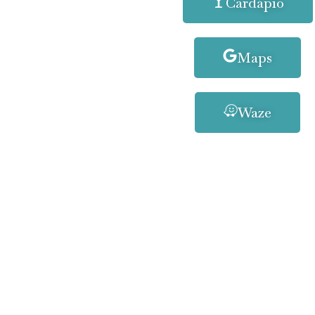
Cardápio
Maps
Waze